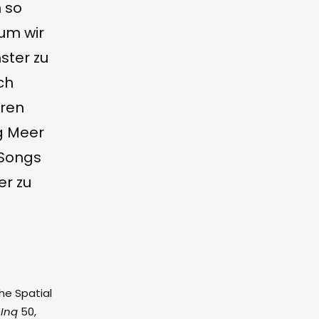
n so
rum wir
ster zu
ch
eren
g Meer
 Songs
er zu
the Spatial
 Inq
50,