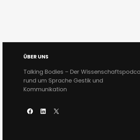
ÜBER UNS
Talking Bodies – Der Wissenschaftspodc
rund um Sprache Gestik und
Kommunikation
F
L
X
a
i
c
n