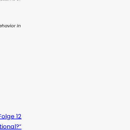
ehavior in
Folge 12
tional?“