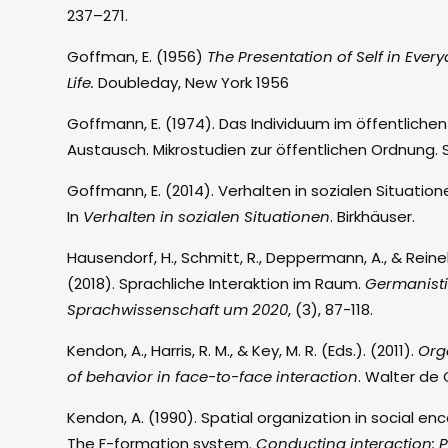
237–271.
Goffman, E. (1956)
The Presentation of Self in Ever
Life.
Doubleday, New York 1956
Goffmann, E. (1974). Das Individuum im öffentlichen
Austausch. Mikrostudien zur öffentlichen Ordnung.
Goffmann, E. (2014). Verhalten in sozialen Situation
In
Verhalten in sozialen Situationen
. Birkhäuser.
Hausendorf, H., Schmitt, R., Deppermann, A., & Reinek
(2018). Sprachliche Interaktion im Raum.
Germanist
Sprachwissenschaft um 2020
, (3), 87-118.
Kendon, A., Harris, R. M., & Key, M. R. (Eds.). (2011).
Org
of behavior in face-to-face interaction
. Walter de 
Kendon, A. (1990). Spatial organization in social en
The F-formation system.
Conducting interaction: P