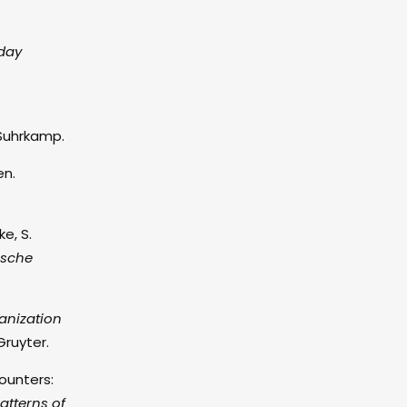
yday
 Suhrkamp.
en.
e, S.
ische
anization
Gruyter.
counters:
atterns of