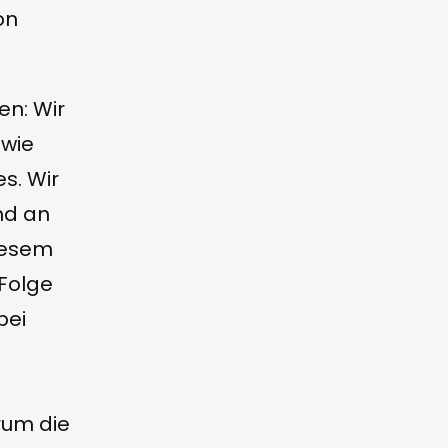
on
en: Wir
 wie
s. Wir
nd an
iesem
Folge
bei
rum die